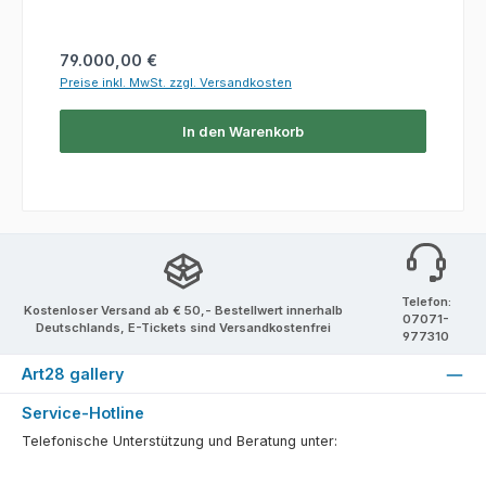
Regulärer Preis:
79.000,00 €
Preise inkl. MwSt. zzgl. Versandkosten
In den Warenkorb
Telefon:
Kostenloser Versand ab € 50,- Bestellwert innerhalb
07071-
Deutschlands, E-Tickets sind Versandkostenfrei
977310
Art28 gallery
Service-Hotline
Telefonische Unterstützung und Beratung unter: