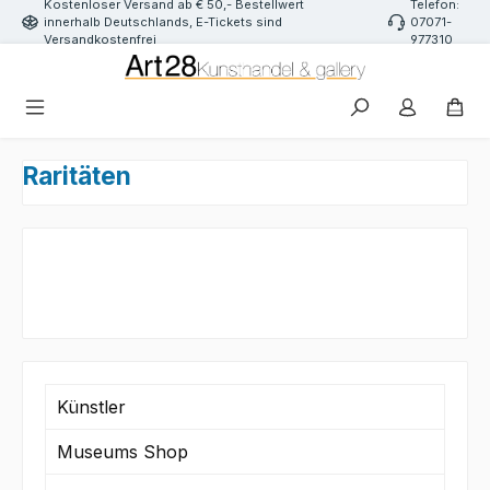
Kostenloser Versand ab € 50,- Bestellwert
Telefon:
Zum Hauptinhalt springen
innerhalb Deutschlands, E-Tickets sind
07071-
Versandkostenfrei
977310
Raritäten
Künstler
Museums Shop