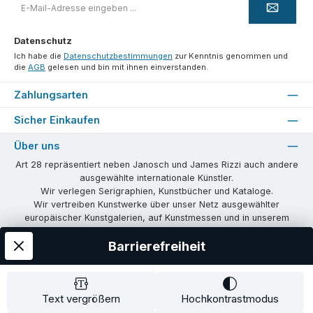
Mail-
Adresse
*
Datenschutz
Ich habe die
Datenschutzbestimmungen
zur Kenntnis genommen und
die
AGB
gelesen und bin mit ihnen einverstanden.
Zahlungsarten
Sicher Einkaufen
Über uns
Art 28 repräsentiert neben Janosch und James Rizzi auch andere
ausgewählte internationale Künstler.
Wir verlegen Serigraphien, Kunstbücher und Kataloge.
Wir vertreiben Kunstwerke über unser Netz ausgewählter
europäischer Kunstgalerien, auf Kunstmessen und in unserem
eigenen Showroom in Tübingen.
Barrierefreiheit
Wir vermitteln Lizenzen und organisieren Ausstellungen und
Vernissagen.
Unsere Communities
Text vergrößern
Hochkontrastmodus