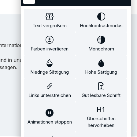
Text vergrößern
Hochkontrastmodus
ternationale Künstler.
Farben invertieren
Monochrom
 und in unserem eigenen Showroom in Tübingen.
issagen.
Niedrige Sättigung
Hohe Sättigung
Links unterstreichen
Gut lesbare Schrift
Überschriften
Animationen stoppen
hervorheben