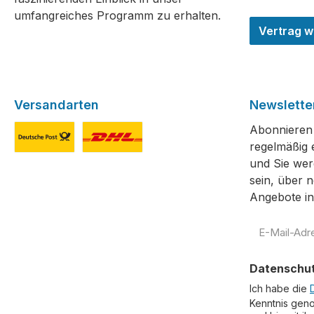
umfangreiches Programm zu erhalten.
Vertrag w
Versandarten
Newslette
Abonnieren 
regelmäßig 
Deutsche Post
DHL
und Sie wer
sein, über 
Angebote in
E-
Mail-
Adresse
Datenschu
*
Ich habe die
Kenntnis gen