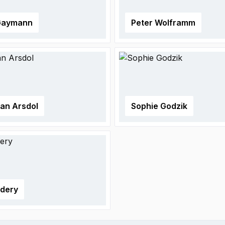
Gaymann
Peter Wolframm
van Arsdol
Sophie Godzik
Edery