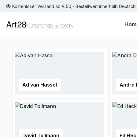
Kostenloser Versand ab € 50,- Bestellwert innerhalb Deutschl
m Hauptinhalt springen
Zur Suche springen
Zur Hauptnavigation springen
Hom
Ad van Hassel
Andra 
David Tollmann
Ed Hec