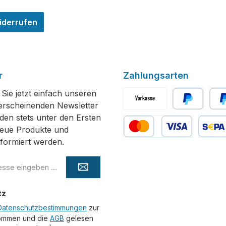
iderrufen
r
Zahlungsarten
Sie jetzt einfach unseren
erscheinenden Newsletter
Vorkasse
PayPal
Spät
den stets unter den Ersten
neue Produkte und
formiert werden.
Kredit- oder Debitkarte
SEPA La
tz
Datenschutzbestimmungen
zur
ommen und die
AGB
gelesen