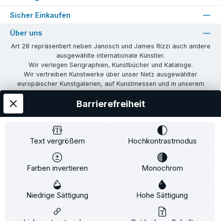
Sicher Einkaufen
Über uns
Art 28 repräsentiert neben Janosch und James Rizzi auch andere
ausgewählte internationale Künstler.
Wir verlegen Serigraphien, Kunstbücher und Kataloge.
Wir vertreiben Kunstwerke über unser Netz ausgewählter
europäischer Kunstgalerien, auf Kunstmessen und in unserem
eigenen Showroom in Tübingen.
Barrierefreiheit
Wir vermitteln Lizenzen und organisieren Ausstellungen und
Vernissagen.
Unsere Communities
Text vergrößern
Hochkontrastmodus
Facebook
Instagram
Farben invertieren
Monochrom
Versandkosten
AGB
Widerrufsrecht
Widerrufsformular
Niedrige Sättigung
Hohe Sättigung
Impressum
Datenschutz
Alle Preise inkl. gesetzl. Mehrwertsteuer zzgl.
Versandkosten
und ggf.
Nachnahmegebühren, wenn nicht anders angegeben.