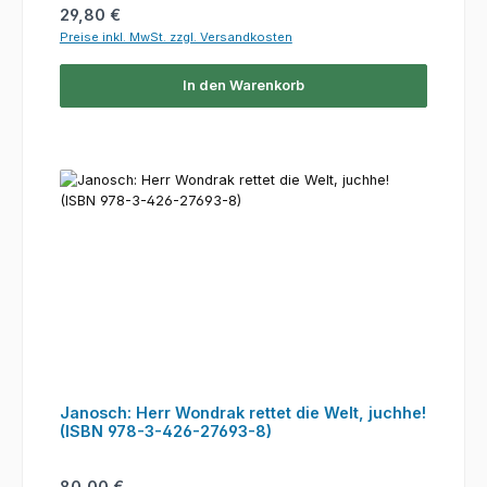
Regulärer Preis:
29,80 €
Preise inkl. MwSt. zzgl. Versandkosten
In den Warenkorb
Janosch: Herr Wondrak rettet die Welt, juchhe!
(ISBN 978-3-426-27693-8)
Regulärer Preis:
80,00 €