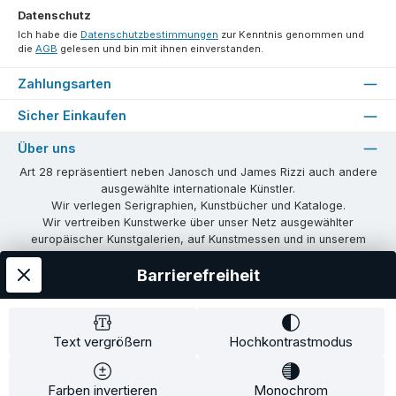
*
Datenschutz
Ich habe die
Datenschutzbestimmungen
zur Kenntnis genommen und
die
AGB
gelesen und bin mit ihnen einverstanden.
Zahlungsarten
Sicher Einkaufen
Über uns
Art 28 repräsentiert neben Janosch und James Rizzi auch andere
ausgewählte internationale Künstler.
Wir verlegen Serigraphien, Kunstbücher und Kataloge.
Wir vertreiben Kunstwerke über unser Netz ausgewählter
europäischer Kunstgalerien, auf Kunstmessen und in unserem
eigenen Showroom in Tübingen.
Barrierefreiheit
Wir vermitteln Lizenzen und organisieren Ausstellungen und
Vernissagen.
Unsere Communities
Text vergrößern
Hochkontrastmodus
Facebook
Instagram
Farben invertieren
Monochrom