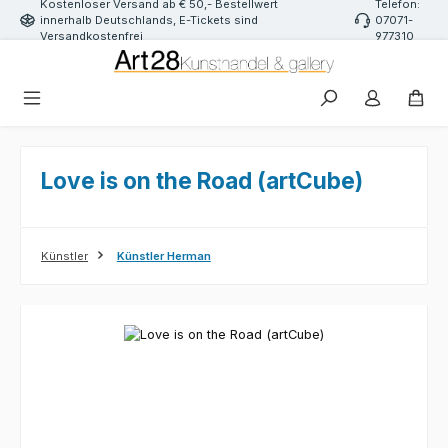
Kostenloser Versand ab € 50,- Bestellwert
Telefon:
Zum Hauptinhalt springen
innerhalb Deutschlands, E-Tickets sind
07071-
Versandkostenfrei
977310
Love is on the Road (artCube)
Künstler
Künstler Herman
Bildergalerie überspringen