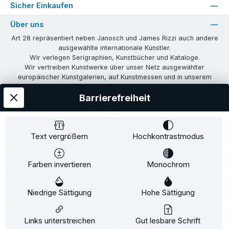
Sicher Einkaufen
Über uns
Art 28 repräsentiert neben Janosch und James Rizzi auch andere
ausgewählte internationale Künstler.
Wir verlegen Serigraphien, Kunstbücher und Kataloge.
Wir vertreiben Kunstwerke über unser Netz ausgewählter
europäischer Kunstgalerien, auf Kunstmessen und in unserem
eigenen Showroom in Tübingen.
Barrierefreiheit
Wir vermitteln Lizenzen und organisieren Ausstellungen und
Vernissagen.
Unsere Communities
Text vergrößern
Hochkontrastmodus
Facebook
Instagram
Farben invertieren
Monochrom
Versandkosten
AGB
Widerrufsrecht
Widerrufsformular
Niedrige Sättigung
Impressum
Datenschutz
Hohe Sättigung
Alle Preise inkl. gesetzl. Mehrwertsteuer zzgl.
Versandkosten
und ggf.
Nachnahmegebühren, wenn nicht anders angegeben.
Links unterstreichen
Gut lesbare Schrift
© 2026 Art28 - Alle Rechte vorbehalten. Theme by
ThemeWare®