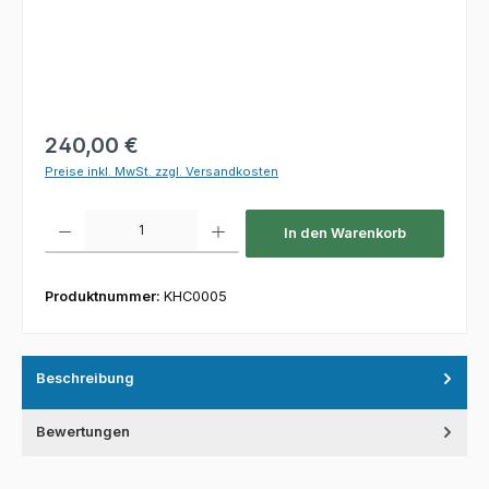
Regulärer Preis:
240,00 €
Preise inkl. MwSt. zzgl. Versandkosten
Produkt Anzahl: Gib den gewünschten Wert ein oder benutze die Schaltfl
In den Warenkorb
Produktnummer:
KHC0005
Beschreibung
Bewertungen