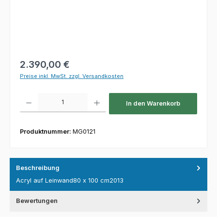
Regulärer Preis:
2.390,00 €
Preise inkl. MwSt. zzgl. Versandkosten
Produkt Anzahl: Gib den gewünschten Wert ein oder benutze die Schaltfl
In den Warenkorb
Produktnummer:
MG0121
Beschreibung
Acryl auf Leinwand80 x 100 cm2013
Bewertungen