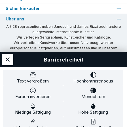
Sicher Einkaufen
Über uns
Art 28 repräsentiert neben Janosch und James Rizzi auch andere
ausgewählte internationale Künstler.
Wir verlegen Serigraphien, Kunstbücher und Kataloge.
Wir vertreiben Kunstwerke über unser Netz ausgewählter
europäischer Kunstgalerien, auf Kunstmessen und in unserem
eigenen Showroom in Tübingen.
Barrierefreiheit
Wir vermitteln Lizenzen und organisieren Ausstellungen und
Vernissagen.
Unsere Communities
Text vergrößern
Hochkontrastmodus
Facebook
Instagram
Farben invertieren
Monochrom
Versandkosten
AGB
Widerrufsrecht
Widerrufsformular
Niedrige Sättigung
Impressum
Datenschutz
Hohe Sättigung
Alle Preise inkl. gesetzl. Mehrwertsteuer zzgl.
Versandkosten
und ggf.
Nachnahmegebühren, wenn nicht anders angegeben.