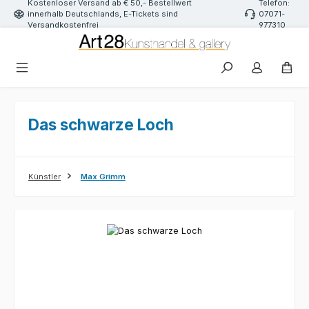
Kostenloser Versand ab € 50,- Bestellwert
Telefon:
Zum Hauptinhalt springen
innerhalb Deutschlands, E-Tickets sind
07071-
Versandkostenfrei
977310
Das schwarze Loch
Künstler
Max Grimm
Bildergalerie überspringen