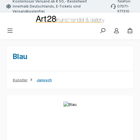
Kostenloser Versand ab € 50,- Bestellwert
Telefon:
Zum Hauptinhalt springen
innerhalb Deutschlands, E-Tickets sind
07071-
Versandkostenfrei
977310
Blau
Künstler
Janosch
Bildergalerie überspringen