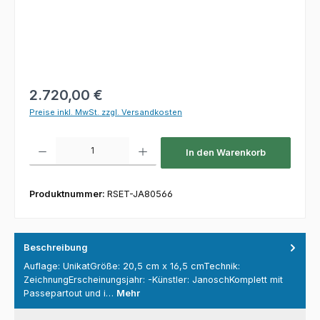
Regulärer Preis:
2.720,00 €
Preise inkl. MwSt. zzgl. Versandkosten
Produkt Anzahl: Gib den gewünschten Wert ein oder benutze die Schaltfl
In den Warenkorb
Produktnummer:
RSET-JA80566
Beschreibung
Auflage: UnikatGröße: 20,5 cm x 16,5 cmTechnik:
ZeichnungErscheinungsjahr: -Künstler: JanoschKomplett mit
Passepartout und i…
Mehr