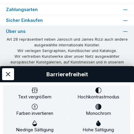
Zahlungsarten
Sicher Einkaufen
Über uns
Art 28 repräsentiert neben Janosch und James Rizzi auch andere
ausgewählte internationale Künstler.
Wir verlegen Serigraphien, Kunstbücher und Kataloge.
Wir vertreiben Kunstwerke über unser Netz ausgewählter
europäischer Kunstgalerien, auf Kunstmessen und in unserem
eigenen Showroom in Tübingen.
Barrierefreiheit
Wir vermitteln Lizenzen und organisieren Ausstellungen und
Vernissagen.
Unsere Communities
Text vergrößern
Hochkontrastmodus
Facebook
Instagram
Farben invertieren
Monochrom
Versandkosten
AGB
Widerrufsrecht
Widerrufsformular
Niedrige Sättigung
Impressum
Datenschutz
Hohe Sättigung