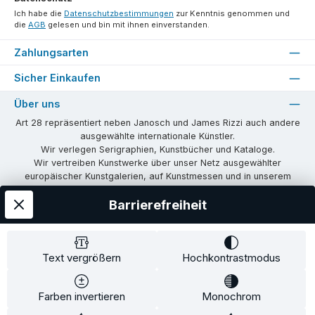
Ich habe die
Datenschutzbestimmungen
zur Kenntnis genommen und
die
AGB
gelesen und bin mit ihnen einverstanden.
Zahlungsarten
Sicher Einkaufen
Über uns
Art 28 repräsentiert neben Janosch und James Rizzi auch andere
ausgewählte internationale Künstler.
Wir verlegen Serigraphien, Kunstbücher und Kataloge.
Wir vertreiben Kunstwerke über unser Netz ausgewählter
europäischer Kunstgalerien, auf Kunstmessen und in unserem
eigenen Showroom in Tübingen.
Barrierefreiheit
Wir vermitteln Lizenzen und organisieren Ausstellungen und
Vernissagen.
Unsere Communities
Text vergrößern
Hochkontrastmodus
Facebook
Instagram
Farben invertieren
Monochrom