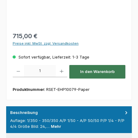
Regulärer Preis:
715,00 €
Preise inkl. MwSt. zzgl. Versandkosten
Sofort verfügbar, Lieferzeit: 1-3 Tage
Produkt Anzahl: Gib den gewünschten Wert ein oder benutze die Schaltfl
In den Warenkorb
Produktnummer:
RSET-EHP10079-Paper
Beschreibung
Auflage: 1/350 - 350/350 A/P 1/50 - A/P 50/50 P/P 1/4 - P/P
4/4 Größe Bild: 24,…
Mehr