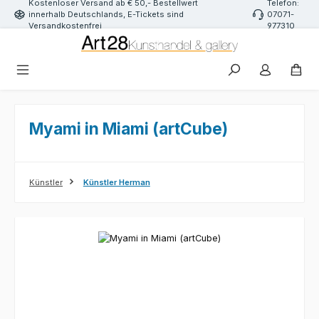
Kostenloser Versand ab € 50,- Bestellwert
Telefon:
Zum Hauptinhalt springen
innerhalb Deutschlands, E-Tickets sind
07071-
Versandkostenfrei
977310
Myami in Miami (artCube)
Künstler
Künstler Herman
Bildergalerie überspringen