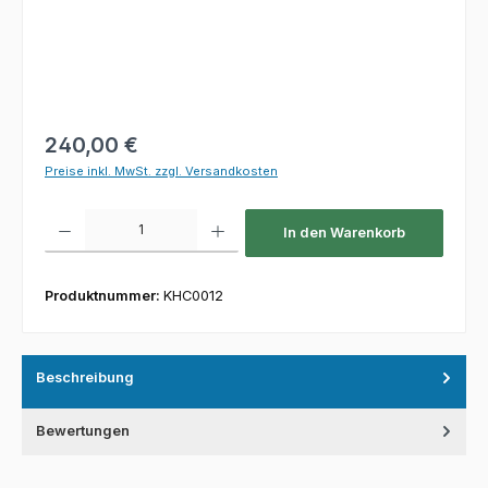
Regulärer Preis:
240,00 €
Preise inkl. MwSt. zzgl. Versandkosten
Produkt Anzahl: Gib den gewünschten Wert ein oder benutze die Schaltfl
In den Warenkorb
Produktnummer:
KHC0012
Beschreibung
Bewertungen