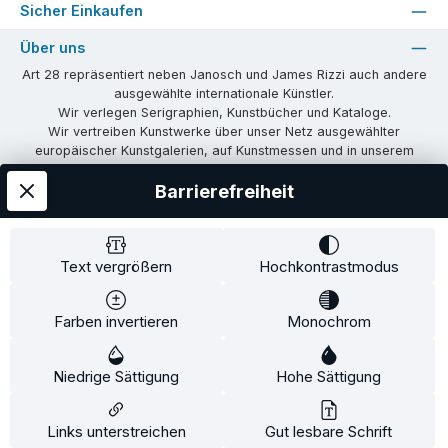
Sicher Einkaufen
Über uns
Art 28 repräsentiert neben Janosch und James Rizzi auch andere
ausgewählte internationale Künstler.
Wir verlegen Serigraphien, Kunstbücher und Kataloge.
Wir vertreiben Kunstwerke über unser Netz ausgewählter
europäischer Kunstgalerien, auf Kunstmessen und in unserem
eigenen Showroom in Tübingen.
Barrierefreiheit
Wir vermitteln Lizenzen und organisieren Ausstellungen und
Vernissagen.
Unsere Communities
Text vergrößern
Hochkontrastmodus
Facebook
Instagram
Farben invertieren
Monochrom
Versandkosten
AGB
Widerrufsrecht
Widerrufsformular
Niedrige Sättigung
Impressum
Datenschutz
Hohe Sättigung
Alle Preise inkl. gesetzl. Mehrwertsteuer zzgl.
Versandkosten
und ggf.
Nachnahmegebühren, wenn nicht anders angegeben.
Links unterstreichen
Gut lesbare Schrift
© 2026 Art28 - Alle Rechte vorbehalten. Theme by
ThemeWare®