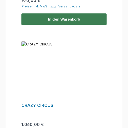
Regulärer Preis:
970,00 €
Preise inkl. MwSt. zzgl. Versandkosten
In den Warenkorb
CRAZY CIRCUS
Regulärer Preis:
1.060,00 €