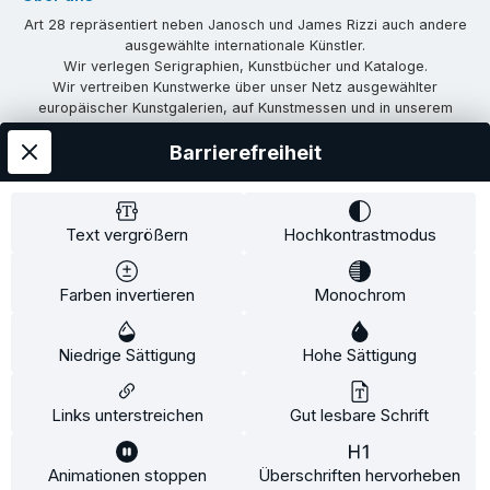
Art 28 repräsentiert neben Janosch und James Rizzi auch andere
ausgewählte internationale Künstler.
Wir verlegen Serigraphien, Kunstbücher und Kataloge.
Wir vertreiben Kunstwerke über unser Netz ausgewählter
europäischer Kunstgalerien, auf Kunstmessen und in unserem
eigenen Showroom in Tübingen.
Barrierefreiheit
Wir vermitteln Lizenzen und organisieren Ausstellungen und
Vernissagen.
Unsere Communities
Text vergrößern
Hochkontrastmodus
Facebook
Instagram
Farben invertieren
Monochrom
Versandkosten
AGB
Widerrufsrecht
Widerrufsformular
Niedrige Sättigung
Hohe Sättigung
Impressum
Datenschutz
Alle Preise inkl. gesetzl. Mehrwertsteuer zzgl.
Versandkosten
und ggf.
Nachnahmegebühren, wenn nicht anders angegeben.
Links unterstreichen
Gut lesbare Schrift
© 2026 Art28 - Alle Rechte vorbehalten. Theme by
ThemeWare®
Animationen stoppen
Überschriften hervorheben
Diese Website verwendet Cookies, um eine bestmögliche Erfahrung