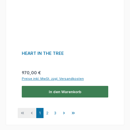
HEART IN THE TREE
Regulärer Preis:
970,00 €
Preise inkl. MwSt. zzgl. Versandkosten
In den Warenkorb
Seite
Seite
Seite
1
2
3