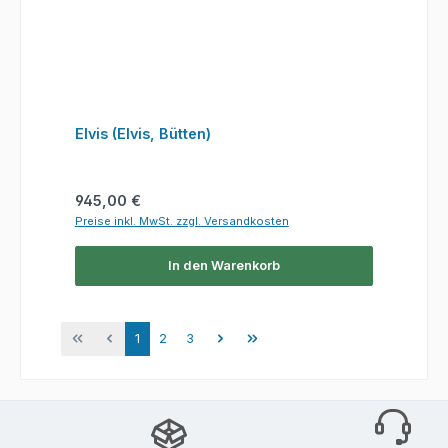
Elvis (Elvis, Bütten)
Regulärer Preis:
945,00 €
Preise inkl. MwSt. zzgl. Versandkosten
In den Warenkorb
Seite
Seite
Seite
1
2
3