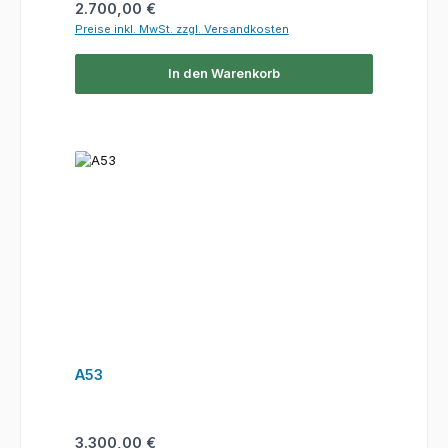
Regulärer Preis:
2.700,00 €
Preise inkl. MwSt. zzgl. Versandkosten
In den Warenkorb
A53
Regulärer Preis:
3.300,00 €