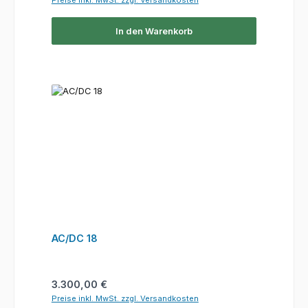
Preise inkl. MwSt. zzgl. Versandkosten
In den Warenkorb
AC/DC 18
Regulärer Preis:
3.300,00 €
Preise inkl. MwSt. zzgl. Versandkosten