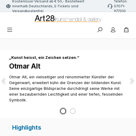
Kostenloser Versand ab € 50,- Bestellwert
Telefon:
Zum Hauptinhalt springen
innerhalb Deutschlands, E-Tickets sind
07071-
Versandkostenfrei
977310
Slider überspringen
„Kunst heisst, ein Zeichen setzen.“
Otmar Alt
Otmar Alt, ein vielseitiger und renommierter Künstler der
Gegenwart, erweitert kühn die Grenzen der bildenden Kunst.
Seine einzigartige Bildsprache durchdringt seine Werke mit
einer bezaubernden Leichtigkeit und einer tiefen, fesselnden
Symbolik.
Highlights