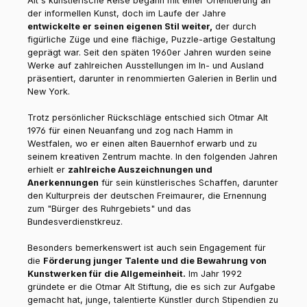
Alt's künstlerische Reise begann mit einer Orientierung an
der informellen Kunst, doch im Laufe der Jahre
entwickelte er seinen eigenen Stil weiter,
der durch
figürliche Züge und eine flächige, Puzzle-artige Gestaltung
geprägt war. Seit den späten 1960er Jahren wurden seine
Werke auf zahlreichen Ausstellungen im In- und Ausland
präsentiert, darunter in renommierten Galerien in Berlin und
New York.
Trotz persönlicher Rückschläge entschied sich Otmar Alt
1976 für einen Neuanfang und zog nach Hamm in
Westfalen, wo er einen alten Bauernhof erwarb und zu
seinem kreativen Zentrum machte. In den folgenden Jahren
erhielt er
zahlreiche Auszeichnungen und
Anerkennungen
für sein künstlerisches Schaffen, darunter
den Kulturpreis der deutschen Freimaurer, die Ernennung
zum "Bürger des Ruhrgebiets" und das
Bundesverdienstkreuz.
Besonders bemerkenswert ist auch sein Engagement für
die
Förderung junger Talente und die Bewahrung von
Kunstwerken für die Allgemeinheit.
Im Jahr 1992
gründete er die Otmar Alt Stiftung, die es sich zur Aufgabe
gemacht hat, junge, talentierte Künstler durch Stipendien zu