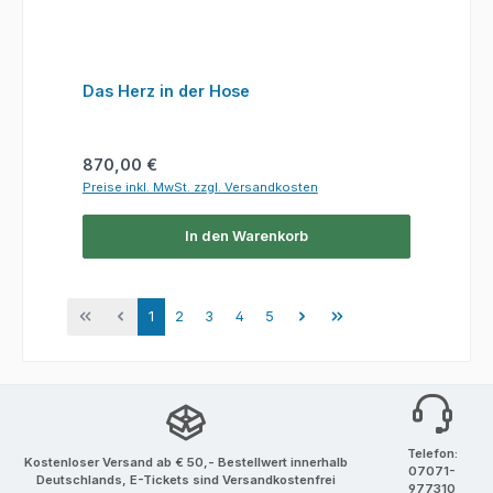
Das Herz in der Hose
Regulärer Preis:
870,00 €
Preise inkl. MwSt. zzgl. Versandkosten
In den Warenkorb
Seite
Seite
Seite
Seite
Seite
1
2
3
4
5
Telefon:
Kostenloser Versand ab € 50,- Bestellwert innerhalb
07071-
Deutschlands, E-Tickets sind Versandkostenfrei
977310