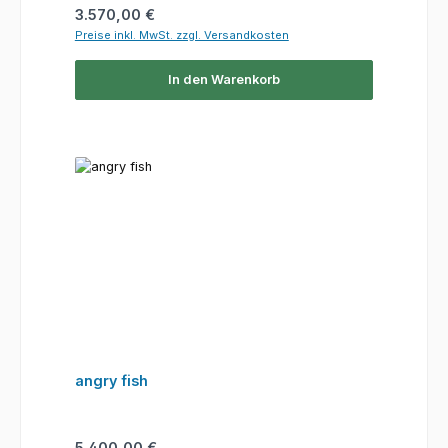
Regulärer Preis:
3.570,00 €
Preise inkl. MwSt. zzgl. Versandkosten
In den Warenkorb
angry fish
Regulärer Preis:
5.400,00 €