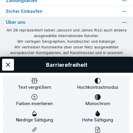
Zahlungsarten
Sicher Einkaufen
Über uns
Art 28 repräsentiert neben Janosch und James Rizzi auch andere
ausgewählte internationale Künstler.
Wir verlegen Serigraphien, Kunstbücher und Kataloge.
Wir vertreiben Kunstwerke über unser Netz ausgewählter
europäischer Kunstgalerien, auf Kunstmessen und in unserem
eigenen Showroom in Tübingen.
Barrierefreiheit
Wir vermitteln Lizenzen und organisieren Ausstellungen und
Vernissagen.
Unsere Communities
Text vergrößern
Hochkontrastmodus
Facebook
Instagram
Farben invertieren
Monochrom
Versandkosten
AGB
Widerrufsrecht
Widerrufsformular
Niedrige Sättigung
Impressum
Datenschutz
Hohe Sättigung
Alle Preise inkl. gesetzl. Mehrwertsteuer zzgl.
Versandkosten
und ggf.