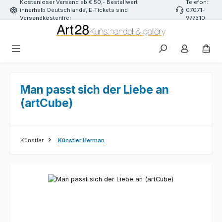
Kostenloser Versand ab € 50,- Bestellwert
Telefon:
Zum Hauptinhalt springen
innerhalb Deutschlands, E-Tickets sind
07071-
Versandkostenfrei
977310
Man passt sich der Liebe an
(artCube)
Künstler
Künstler Herman
Bildergalerie überspringen