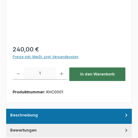
Regulärer Preis:
240,00 €
Preise inkl. MwSt. zzgl. Versandkosten
Produkt Anzahl: Gib den gewünschten Wert ein oder benutze die Schaltfl
In den Warenkorb
Produktnummer:
KHC0001
Beschreibung
Bewertungen