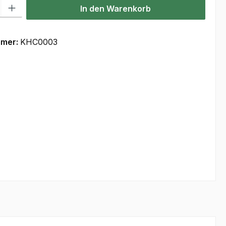
l: Gib den gewünschten Wert ein oder benutze die Schaltflächen um
In den Warenkorb
mmer:
KHC0003