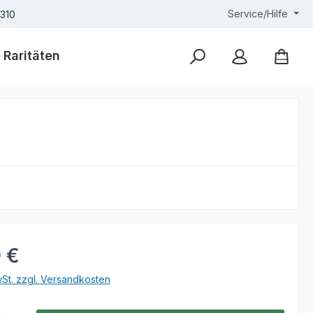
Service/Hilfe
7310
Raritäten
eis:
 €
wSt. zzgl. Versandkosten