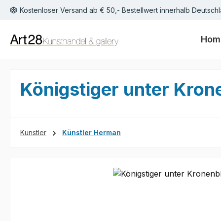
Kostenloser Versand ab € 50,- Bestellwert innerhalb Deutschl
m Hauptinhalt springen
Zur Suche springen
Zur Hauptnavigation springen
Hom
Königstiger unter Kro
Künstler
Künstler Herman
Bildergalerie überspringen