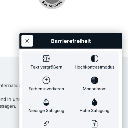
Barrierefreiheit
Text vergrößern
Hochkontrastmodus
ternationale Künstler.
Farben invertieren
Monochrom
 und in unserem eigenen Showroom in Tübingen.
issagen.
Niedrige Sättigung
Hohe Sättigung