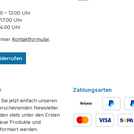
00 – 12:00 Uhr
 17:00 Uhr
14:00 Uhr
unser
Kontaktformular
.
iderrufen
r
Zahlungsarten
Sie jetzt einfach unseren
erscheinenden Newsletter
Vorkasse
PayPal
Spät
den stets unter den Ersten
neue Produkte und
formiert werden.
Kredit- oder Debitkarte
SEPA La