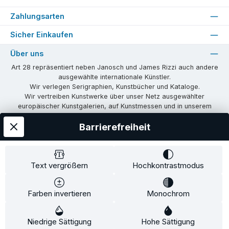
Zahlungsarten
Sicher Einkaufen
Über uns
Art 28 repräsentiert neben Janosch und James Rizzi auch andere
ausgewählte internationale Künstler.
Wir verlegen Serigraphien, Kunstbücher und Kataloge.
Wir vertreiben Kunstwerke über unser Netz ausgewählter
europäischer Kunstgalerien, auf Kunstmessen und in unserem
eigenen Showroom in Tübingen.
Barrierefreiheit
Wir vermitteln Lizenzen und organisieren Ausstellungen und
Vernissagen.
Unsere Communities
Text vergrößern
Hochkontrastmodus
Facebook
Instagram
Farben invertieren
Monochrom
Versandkosten
AGB
Widerrufsrecht
Widerrufsformular
Niedrige Sättigung
Impressum
Datenschutz
Hohe Sättigung