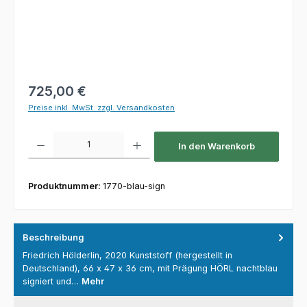
Regulärer Preis:
725,00 €
Preise inkl. MwSt. zzgl. Versandkosten
Produkt Anzahl: Gib den gewünschten Wert ein oder benutze die Schaltfl
In den Warenkorb
Produktnummer:
1770-blau-sign
Beschreibung
Friedrich Hölderlin, 2020 Kunststoff (hergestellt in
Deutschland), 66 x 47 x 36 cm, mit Prägung HÖRL nachtblau
signiert und…
Mehr