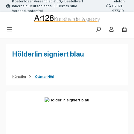
Kostenloser Versand ab € 50,- Bestellwert
Telefon:
Zum Hauptinhalt springen
innerhalb Deutschlands, E-Tickets sind
07071-
Versandkostenfrei
977310
Hölderlin signiert blau
Künstler
Ottmar Hörl
Bildergalerie überspringen