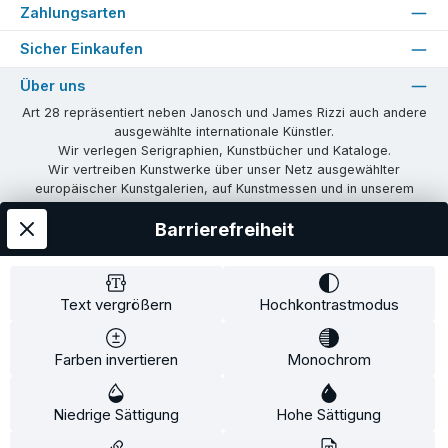
Zahlungsarten
Sicher Einkaufen
Über uns
Art 28 repräsentiert neben Janosch und James Rizzi auch andere
ausgewählte internationale Künstler.
Wir verlegen Serigraphien, Kunstbücher und Kataloge.
Wir vertreiben Kunstwerke über unser Netz ausgewählter
europäischer Kunstgalerien, auf Kunstmessen und in unserem
eigenen Showroom in Tübingen.
Barrierefreiheit
Wir vermitteln Lizenzen und organisieren Ausstellungen und
Vernissagen.
Unsere Communities
Text vergrößern
Hochkontrastmodus
Facebook
Instagram
Farben invertieren
Monochrom
Versandkosten
AGB
Widerrufsrecht
Widerrufsformular
Niedrige Sättigung
Impressum
Datenschutz
Hohe Sättigung