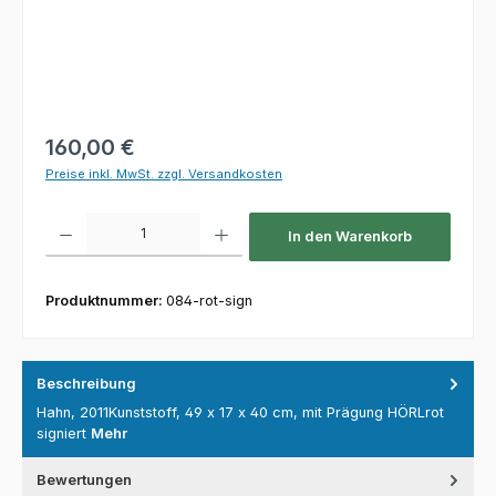
Regulärer Preis:
160,00 €
Preise inkl. MwSt. zzgl. Versandkosten
Produkt Anzahl: Gib den gewünschten Wert ein oder benutze die Schaltfl
In den Warenkorb
Produktnummer:
084-rot-sign
Beschreibung
Hahn, 2011Kunststoff, 49 x 17 x 40 cm, mit Prägung HÖRLrot
signiert
Mehr
Bewertungen