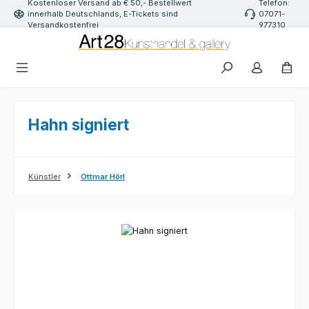
Kostenloser Versand ab € 50,- Bestellwert
Telefon:
Zum Hauptinhalt springen
innerhalb Deutschlands, E-Tickets sind
07071-
Versandkostenfrei
977310
Hahn signiert
Künstler
Ottmar Hörl
Bildergalerie überspringen