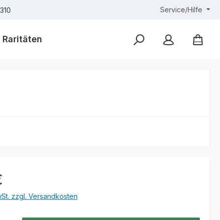
Service/Hilfe
7310
Raritäten
eis:
€
wSt. zzgl. Versandkosten