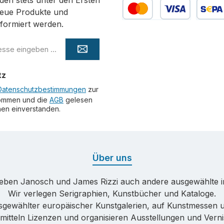
den stets unter den Ersten
neue Produkte und
formiert werden.
Kredit- oder Debitkarte
SEPA La
tz
Datenschutzbestimmungen
zur
ommen und die
AGB
gelesen
hnen einverstanden.
Über uns
neben Janosch und James Rizzi auch andere ausgewählte in
Wir verlegen Serigraphien, Kunstbücher und Kataloge.
sgewählter europäischer Kunstgalerien, auf Kunstmessen
mitteln Lizenzen und organisieren Ausstellungen und Vern