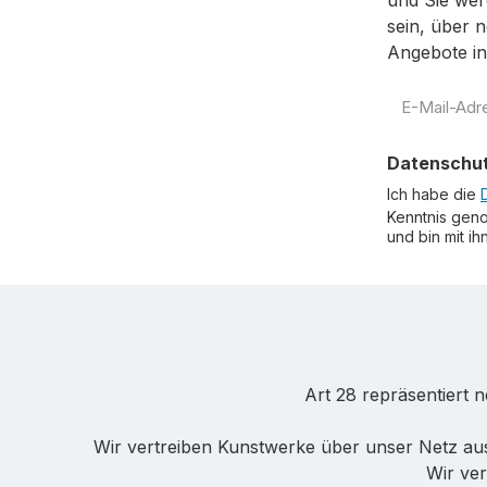
und Sie wer
sein, über 
Angebote in
E-
Mail-
Adresse
Datenschu
*
Ich habe die
Kenntnis gen
und bin mit i
Art 28 repräsentiert 
Wir vertreiben Kunstwerke über unser Netz au
Wir ver