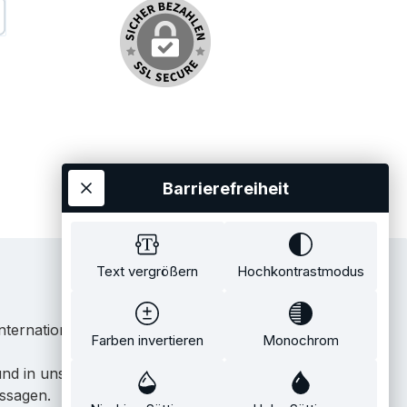
stschrift
Barrierefreiheit
Text vergrößern
Hochkontrastmodus
ternationale Künstler.
Farben invertieren
Monochrom
 und in unserem eigenen Showroom in Tübingen.
issagen.