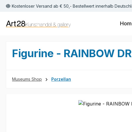
Kostenloser Versand ab € 50,- Bestellwert innerhalb Deutschl
m Hauptinhalt springen
Zur Suche springen
Zur Hauptnavigation springen
Hom
Figurine - RAINBOW 
Museums Shop
Porzellan
Bildergalerie überspringen