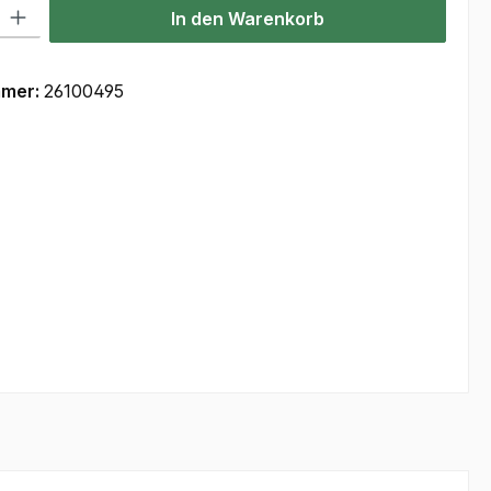
l: Gib den gewünschten Wert ein oder benutze die Schaltflächen um
In den Warenkorb
mmer:
26100495