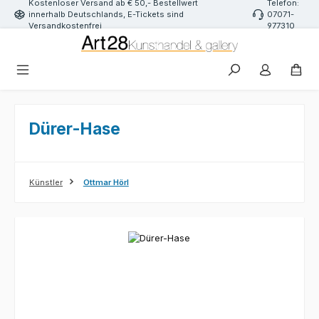
Kostenloser Versand ab € 50,- Bestellwert
Telefon:
Zum Hauptinhalt springen
innerhalb Deutschlands, E-Tickets sind
07071-
Versandkostenfrei
977310
Dürer-Hase
Künstler
Ottmar Hörl
Bildergalerie überspringen