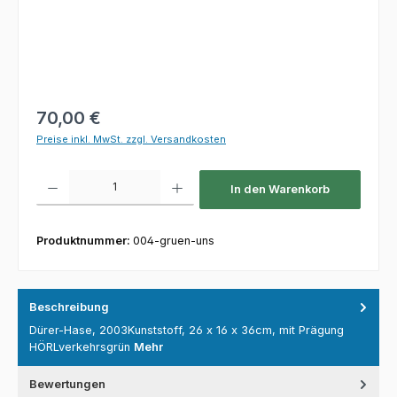
Regulärer Preis:
70,00 €
Preise inkl. MwSt. zzgl. Versandkosten
Produkt Anzahl: Gib den gewünschten Wert ein oder benutze die Schaltfl
In den Warenkorb
Produktnummer:
004-gruen-uns
Beschreibung
Dürer-Hase, 2003Kunststoff, 26 x 16 x 36cm, mit Prägung
HÖRLverkehrsgrün
Mehr
Bewertungen