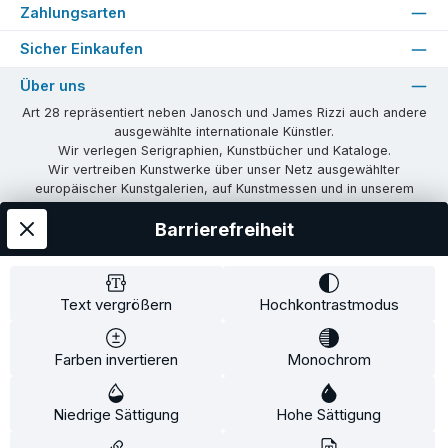
Zahlungsarten
Sicher Einkaufen
Über uns
Art 28 repräsentiert neben Janosch und James Rizzi auch andere
ausgewählte internationale Künstler.
Wir verlegen Serigraphien, Kunstbücher und Kataloge.
Wir vertreiben Kunstwerke über unser Netz ausgewählter
europäischer Kunstgalerien, auf Kunstmessen und in unserem
eigenen Showroom in Tübingen.
Barrierefreiheit
Wir vermitteln Lizenzen und organisieren Ausstellungen und
Vernissagen.
Unsere Communities
Text vergrößern
Hochkontrastmodus
Facebook
Instagram
Farben invertieren
Monochrom
Versandkosten
AGB
Widerrufsrecht
Widerrufsformular
Niedrige Sättigung
Impressum
Datenschutz
Hohe Sättigung