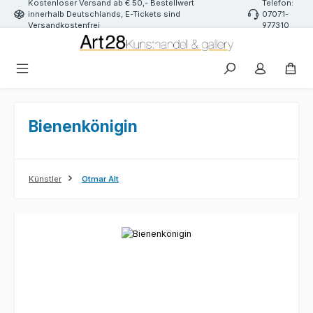
Kostenloser Versand ab € 50,- Bestellwert
Telefon:
Zum Hauptinhalt springen
innerhalb Deutschlands, E-Tickets sind
07071-
Versandkostenfrei
977310
Bienenkönigin
Künstler
Otmar Alt
Bildergalerie überspringen