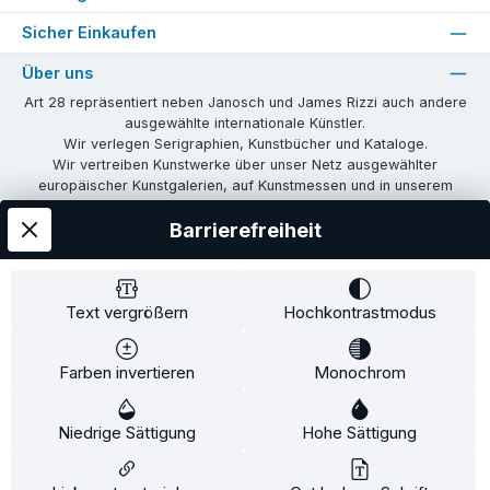
Sicher Einkaufen
Über uns
Art 28 repräsentiert neben Janosch und James Rizzi auch andere
ausgewählte internationale Künstler.
Wir verlegen Serigraphien, Kunstbücher und Kataloge.
Wir vertreiben Kunstwerke über unser Netz ausgewählter
europäischer Kunstgalerien, auf Kunstmessen und in unserem
eigenen Showroom in Tübingen.
Barrierefreiheit
Wir vermitteln Lizenzen und organisieren Ausstellungen und
Vernissagen.
Unsere Communities
Text vergrößern
Hochkontrastmodus
Facebook
Instagram
Farben invertieren
Monochrom
Versandkosten
AGB
Widerrufsrecht
Widerrufsformular
Niedrige Sättigung
Impressum
Datenschutz
Hohe Sättigung
Alle Preise inkl. gesetzl. Mehrwertsteuer zzgl.
Versandkosten
und ggf.
Nachnahmegebühren, wenn nicht anders angegeben.