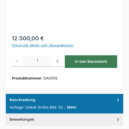
Regulärer Preis:
12.500,00 €
Preise inkl. MwSt. zzgl. Versandkosten
Produkt Anzahl: Gib den gewünschten Wert ein oder benutze die Schaltfl
In den Warenkorb
Produktnummer:
OAG016
Beschreibung
Auflage: Unikat Größe Bild: 50…
Mehr
Bewertungen