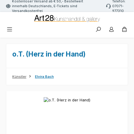
Kostenloser Versand ab € 50,- Bestellwert
Telefon:
Zum Hauptinhalt springen
innerhalb Deutschlands, E-Tickets sind
07071-
Versandkostenfrei
977310
o.T. (Herz in der Hand)
Künstler
Elvira Bach
Bildergalerie überspringen