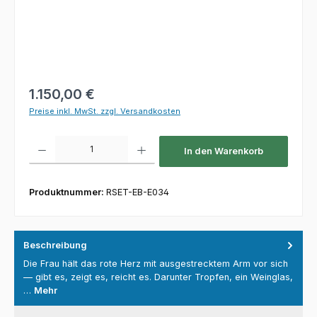
Regulärer Preis:
1.150,00 €
Preise inkl. MwSt. zzgl. Versandkosten
Produkt Anzahl: Gib den gewünschten Wert ein oder benutze die Schaltfl
In den Warenkorb
Produktnummer:
RSET-EB-E034
Beschreibung
Die Frau hält das rote Herz mit ausgestrecktem Arm vor sich
— gibt es, zeigt es, reicht es. Darunter Tropfen, ein Weinglas,
…
Mehr