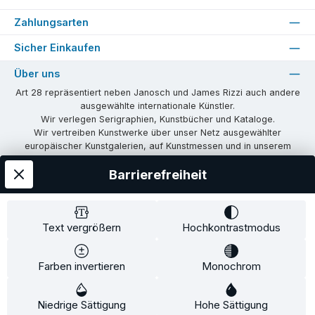
Zahlungsarten
Sicher Einkaufen
Über uns
Art 28 repräsentiert neben Janosch und James Rizzi auch andere
ausgewählte internationale Künstler.
Wir verlegen Serigraphien, Kunstbücher und Kataloge.
Wir vertreiben Kunstwerke über unser Netz ausgewählter
europäischer Kunstgalerien, auf Kunstmessen und in unserem
eigenen Showroom in Tübingen.
Barrierefreiheit
Wir vermitteln Lizenzen und organisieren Ausstellungen und
Vernissagen.
Unsere Communities
Text vergrößern
Hochkontrastmodus
Facebook
Instagram
Farben invertieren
Monochrom
Versandkosten
AGB
Widerrufsrecht
Widerrufsformular
Niedrige Sättigung
Impressum
Datenschutz
Hohe Sättigung