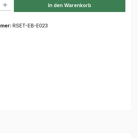
l: Gib den gewünschten Wert ein oder benutze die Schaltflächen um
In den Warenkorb
mmer:
RSET-EB-E023