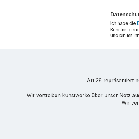
Mail-
Adresse
Datenschu
*
Ich habe die
Kenntnis gen
und bin mit i
Art 28 repräsentiert 
Wir vertreiben Kunstwerke über unser Netz au
Wir ver