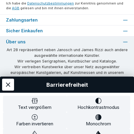
Ich habe die
Datenschutzbestimmungen
zur Kenntnis genommen und
die
AGB
gelesen und bin mit ihnen einverstanden.
Zahlungsarten
Sicher Einkaufen
Über uns
Art 28 repräsentiert neben Janosch und James Rizzi auch andere
ausgewählte internationale Künstler.
Wir verlegen Serigraphien, Kunstbücher und Kataloge.
Wir vertreiben Kunstwerke über unser Netz ausgewählter
europäischer Kunstgalerien, auf Kunstmessen und in unserem
eigenen Showroom in Tübingen.
Barrierefreiheit
Wir vermitteln Lizenzen und organisieren Ausstellungen und
Vernissagen.
Unsere Communities
Text vergrößern
Hochkontrastmodus
Facebook
Instagram
Farben invertieren
Monochrom