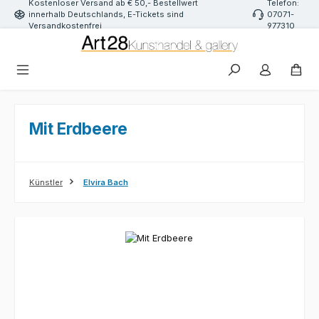
Kostenloser Versand ab € 50,- Bestellwert
Telefon:
Zum Hauptinhalt springen
innerhalb Deutschlands, E-Tickets sind
07071-
Versandkostenfrei
977310
Mit Erdbeere
Künstler
Elvira Bach
Bildergalerie überspringen