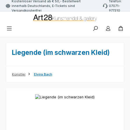
Kostenloser Versand ab € 50,- Bestellwert
Telefon:
Zum Hauptinhalt springen
innerhalb Deutschlands, E-Tickets sind
07071-
Versandkostenfrei
977310
Liegende (im schwarzen Kleid)
Künstler
Elvira Bach
Bildergalerie überspringen