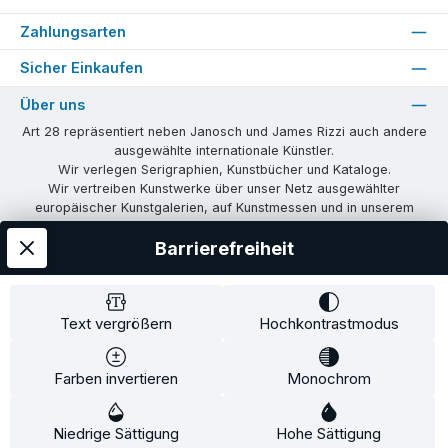
Zahlungsarten
Sicher Einkaufen
Über uns
Art 28 repräsentiert neben Janosch und James Rizzi auch andere
ausgewählte internationale Künstler.
Wir verlegen Serigraphien, Kunstbücher und Kataloge.
Wir vertreiben Kunstwerke über unser Netz ausgewählter
europäischer Kunstgalerien, auf Kunstmessen und in unserem
eigenen Showroom in Tübingen.
Barrierefreiheit
Wir vermitteln Lizenzen und organisieren Ausstellungen und
Vernissagen.
Unsere Communities
Text vergrößern
Hochkontrastmodus
Facebook
Instagram
Farben invertieren
Monochrom
Versandkosten
AGB
Widerrufsrecht
Widerrufsformular
Niedrige Sättigung
Impressum
Datenschutz
Hohe Sättigung