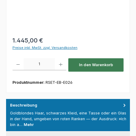
Regulärer Preis:
1.445,00 €
Preise inkl. MwSt. zzgl. Versandkosten
Produkt Anzahl: Gib den gewünschten Wert ein oder benutze die Schaltfl
In den Warenkorb
Produktnummer:
RSET-EB-E026
Beschreibung
Goldblondes Haar, schwarzes Kleid, eine Tasse oder ein Glas
in der Hand, umgeben von roten Ranken — der Ausdruck: »Ich
bin a…
Mehr